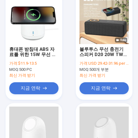
휴대폰 받침대 ABS 자
블루투스 무선 충전기
료를 위한 15W 무선 충
스피커 D20 20W TWS
전기 스피커 블루투스
스테레오 사운드 7.4V
가격:
$11.9-13.5
가격:
USD 29.42-31.96 per piece
2000mAh
MOQ:
500 PC
MOQ:
500개 부분
최신 가격 받기
최신 가격 받기
지금 연락
지금 연락
집
제품
동영상