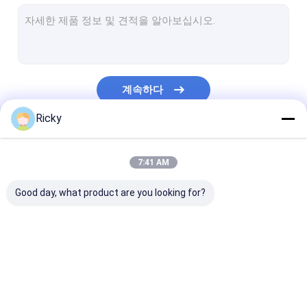
블루투스 야외 스피커들
하이파이장치 무선 스피커들
작은 야외 스피커
계속하다
야외 파티 의장
Ricky
무선 방수용 스피커
우리의 카테고리
주도의 라이트 블루투스 스피커
7:41 AM
무선 충전기 스피커
Good day, what product are you looking for?
무선 구성 스피커
방수 쇄도 스피커
오지 블루투스 스피커
무선 블루투스 스피커
블루투스 야외 