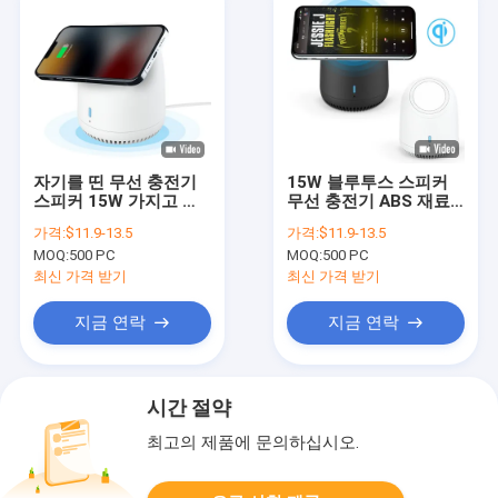
자기를 띤 무선 충전기
15W 블루투스 스피커
스피커 15W 가지고 다
무선 충전기 ABS 재료
닐 수 있는 작은
100Hz 주파수
가격:
$11.9-13.5
가격:
$11.9-13.5
90mm×114mm 사이즈
MOQ:
500 PC
MOQ:
500 PC
최신 가격 받기
최신 가격 받기
지금 연락
지금 연락
시간 절약
최고의 제품에 문의하십시오.