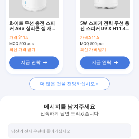
VR 쇼
우리에 대하여
화이트 무선 충전 스피
5W 스피커 전력 무선 충
커 ABS 실리콘 젤 재생
전 스피커 D9 X H11.4
공장 여행
시간 4-12 시간
Cm 임메리티브 오디오
가격:
$11.5
가격:
$11.5
MOQ:
500 pcs
MOQ:
500 pcs
품질 관리
최신 가격 받기
최신 가격 받기
연락주세요
지금 연락
지금 연락
뉴스
더 많은 것을 전망하십시오
경우
메시지를 남겨주세요
신속하게 답변 드리겠습니다
오지 블루투스 스피커
무선 블루투스 스피커