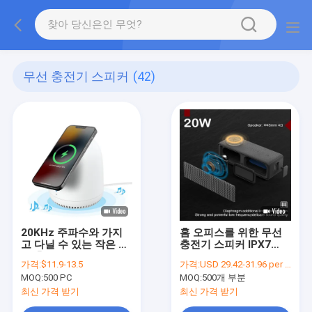
무선 충전기 스피커
(42)
20KHz 주파수와 가지
홈 오피스를 위한 무선
고 다닐 수 있는 작은 무
충전기 스피커 IPX7
선 충전기 스피커 5W
OZZIE D20 20W
가격:
$11.9-13.5
가격:
USD 29.42-31.96 per piece
Bluetooth V5
MOQ:
500 PC
MOQ:
500개 부분
최신 가격 받기
최신 가격 받기