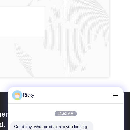
Ricky
enzhen Welldy Technology Co.,
11:02 AM
d.
Good day, what product are you looking 