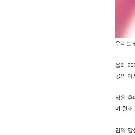
우리는 
올해 2
콩의 아
많은 휴
며 현재
만약 당